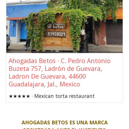
Ahogadas Betos · C. Pedro Antonio
Buzeta 757, Ladrón de Guevara,
Ladron De Guevara, 44600
Guadalajara, Jal., Mexico
★★★★★ · Mexican torta restaurant
AHOGADAS BETOS ES UNA MARCA